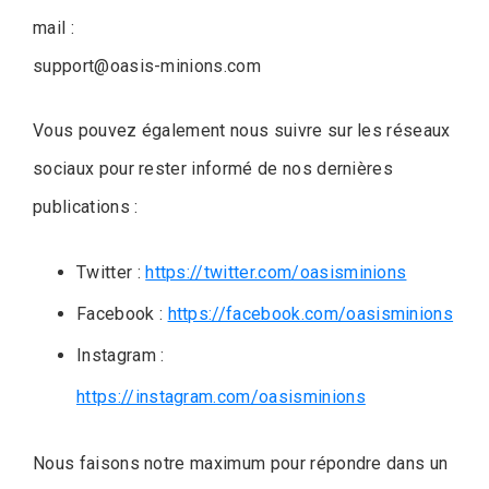
mail :
support@oasis-minions.com
Vous pouvez également nous suivre sur les réseaux
sociaux pour rester informé de nos dernières
publications :
Twitter :
https://twitter.com/oasisminions
Facebook :
https://facebook.com/oasisminions
Instagram :
https://instagram.com/oasisminions
Nous faisons notre maximum pour répondre dans un