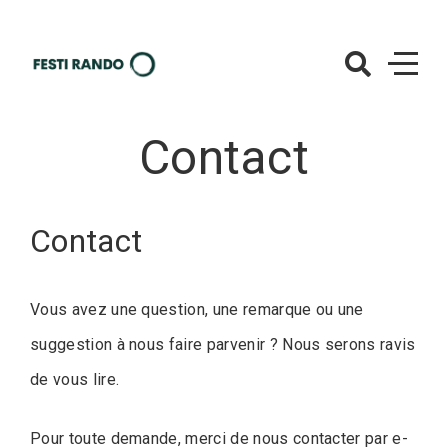
Skip
to
content
Oasis-
Minions.com
Contact
– Betting
Strategy
Contact
Vous avez une question, une remarque ou une
suggestion à nous faire parvenir ? Nous serons ravis
de vous lire.
Pour toute demande, merci de nous contacter par e-