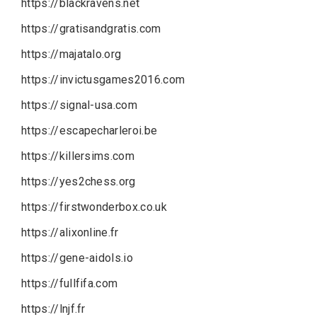
https://blackravens.net
https://gratisandgratis.com
https://majatalo.org
https://invictusgames2016.com
https://signal-usa.com
https://escapecharleroi.be
https://killersims.com
https://yes2chess.org
https://firstwonderbox.co.uk
https://alixonline.fr
https://gene-aidols.io
https://fullfifa.com
https://lnjf.fr