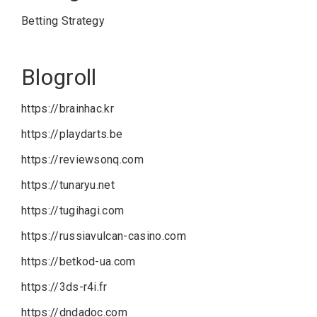
Betting Strategy
Blogroll
https://brainhac.kr
https://playdarts.be
https://reviewsonq.com
https://tunaryu.net
https://tugihagi.com
https://russiavulcan-casino.com
https://betkod-ua.com
https://3ds-r4i.fr
https://dndadoc.com