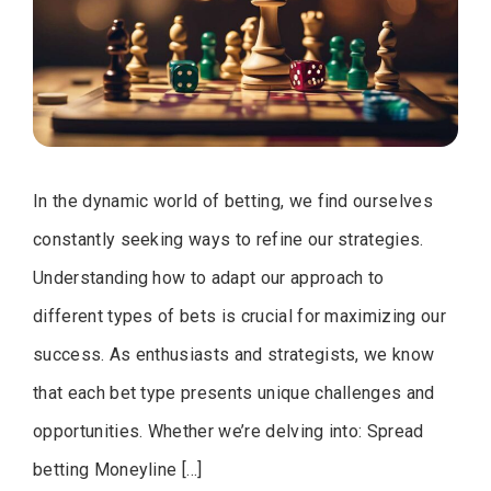
In the dynamic world of betting, we find ourselves
constantly seeking ways to refine our strategies.
Understanding how to adapt our approach to
different types of bets is crucial for maximizing our
success. As enthusiasts and strategists, we know
that each bet type presents unique challenges and
opportunities. Whether we’re delving into: Spread
betting Moneyline […]