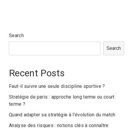
Search
Search
Recent Posts
Faut-il suivre une seule discipline sportive ?
Stratégie de paris : approche long terme ou court
terme ?
Quand adapter sa stratégie à l’évolution du match
Analyse des risques : notions clés à connaître