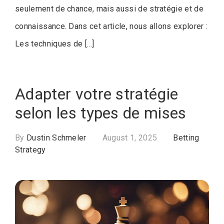
seulement de chance, mais aussi de stratégie et de
connaissance. Dans cet article, nous allons explorer :
Les techniques de […]
Adapter votre stratégie
selon les types de mises
By
Dustin Schmeler
August 1, 2025
Betting
Strategy